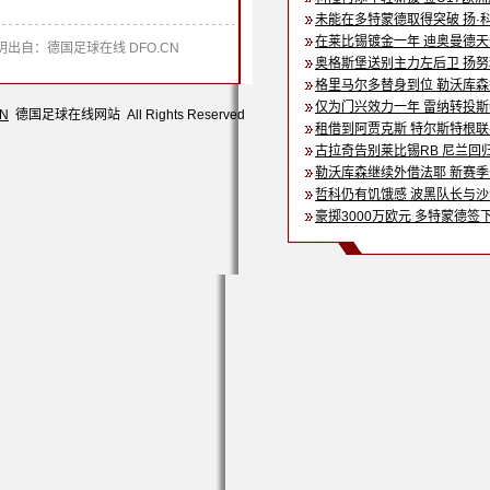
未能在多特蒙德取得突破 扬·
在莱比锡镀金一年 迪奥曼德
出自：德国足球在线 DFO.CN
奥格斯堡送别主力左后卫 扬
格里马尔多替身到位 勒沃库
仅为门兴效力一年 雷纳转投
CN
德国足球在线网站 All Rights Reserved
租借到阿贾克斯 特尔斯特根
古拉奇告别莱比锡RB 尼兰回
勒沃库森继续外借法耶 新赛
哲科仍有饥饿感 波黑队长与
豪掷3000万欧元 多特蒙德签