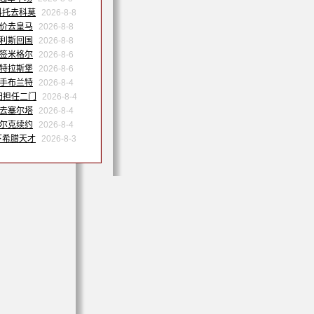
科托去科莫
2026-8-8
天价去皇马
2026-8-8
努利斯回国
2026-8-8
森签米格尔
2026-8-6
斯特拉斯堡
2026-8-6
联手布兰特
2026-8-4
归担任二门
2026-8-4
季去塞尔塔
2026-8-4
沙尔克续约
2026-8-4
下希腊天才
2026-8-3