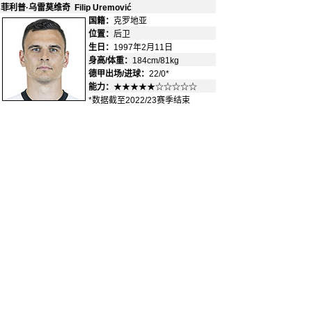
菲利普·乌雷莫维奇 Filip Uremović
国籍：
克罗地亚
-
位置：
后卫
-
生日：
1997年2月11日
身高/体重：
184cm/81kg
德甲出场/进球：
22/0*
能力：
★★★★★☆☆☆☆☆
*数据截至2022/23赛季结束